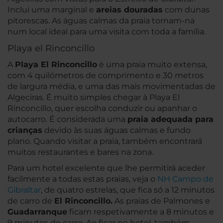
Inclui uma marginal e
areias douradas
com dunas
pitorescas. As águas calmas da praia tornam-na
num local ideal para uma visita com toda a família.
Playa el Rinconcillo
A
Playa El Rinconcillo
é uma praia muito extensa,
com 4 quilómetros de comprimento e 30 metros
de largura média, e uma das mais movimentadas de
Algeciras. É muito simples chegar à Playa El
Rinconcillo, quer escolha conduzir ou apanhar o
autocarro. É considerada uma
praia adequada para
crianças
devido às suas águas calmas e fundo
plano. Quando visitar a praia, também encontrará
muitos restaurantes e bares na zona.
Para um hotel excelente que lhe permitirá aceder
facilmente a todas estas praias, veja o
NH Campo de
Gibraltar
, de quatro estrelas, que fica só a 12 minutos
de carro de
El Rinconcillo.
As praias de Palmones e
Guadarranque
ficam respetivamente a 8 minutos e
9 minutos de carro. Ao ficar no hotel, também