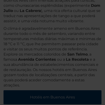
Buenos Aires tem imensas atrações para turistas,
como churrascarias esplêndidas (experimente
Dom
Julio
ou
La Cabrera
), uma rica oferta cultural que se
traduz nas apresentações de tango a que poderá
assistir, e uma vida noturna muito vibrante.
O clima é agradavelmente ameno em Buenos Aires
durante todo o mês de setembro, variando entre
temperaturas médias diárias máximas e mínimas de
18 ºC e 11 ºC, que lhe permitem passear pela cidade
e visitar os seus muitos pontos de referência.
Explore os mercados coloridos de
San Telmo
, a
famosa
Avenida Corrientes
ou a
La Recoleta
e a
sua abundância de estabelecimentos comerciais e
de restauração. Os nossos hotéis em Buenos Aires
gozam todos de localizações centrais, a partir das
quais poderá aceder comodamente a estas
atrações.
Hotéis em Buenos Aires