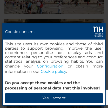
Lisboa Travel Guide
Cookie consent
This site uses its own cookies and those of third
parties to support browsing, improve the user
experience, personalise ads, display ads and
content relating to your preferences and conduct
statistical analysis on browsing habits. You can
change your
Configuration
or obtain more
information in our
Cookie policy
.
Do you accept these cookies and the
processing of personal data that this involves?
Yes, I accept
Rome Travel Guide