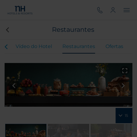
Restaurantes
our
Vídeo do Hotel
Restaurantes
Ofertas
15