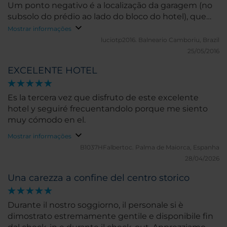
Um ponto negativo é a localização da garagem (no
subsolo do prédio ao lado do bloco do hotel), que
dificulta um pouco para carregar/descarregar as
Mostrar informações
malas. Bom custo/benefício.
luciotp2016.
Balneario Camboriu, Brazil
25/05/2016
EXCELENTE HOTEL
Es la tercera vez que disfruto de este excelente
hotel y seguiré frecuentandolo porque me siento
muy cómodo en el.
Mostrar informações
B1037HFalbertoc.
Palma de Maiorca, Espanha
28/04/2026
Una carezza a confine del centro storico
Durante il nostro soggiorno, il personale si è
dimostrato estremamente gentile e disponibile fin