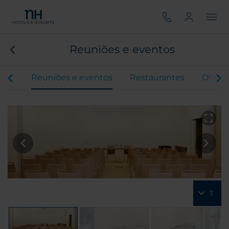
Reuniões e eventos
tos
Reuniões e eventos
Restaurantes
Oferta
3