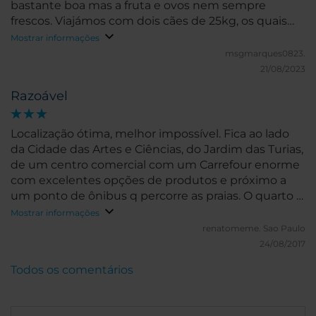
bastante boa mas a fruta e ovos nem sempre
frescos. Viajámos com dois cães de 25kg, os quais
foram recebidos sem qualquer problema, no
Mostrar informações
entanto o custo da diária é elevado; 25€ por dia.
msgmarques0823.
Pessoal e atendimento agradável.
21/08/2023
Razoável
Localização ótima, melhor impossível. Fica ao lado
da Cidade das Artes e Ciências, do Jardim das Turias,
de um centro comercial com um Carrefour enorme
com excelentes opções de produtos e próximo a
um ponto de ônibus q percorre as praias. O quarto e
banheiro são um pouco pequenos mas limpos. Não
Mostrar informações
reservamos com café da manhã porque o valor não
renatomeme.
Sao Paulo
compensa. São altos também os preços dos itens
24/08/2017
do frigobar. A piscina é interna e razoável, já a
Todos os comentários
academia é minúscula e nada se parece com a das
fotos do site na internet.