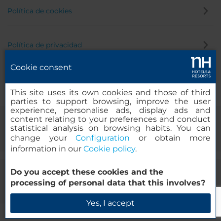
Política de cookies
Política de privacidad
Cookie consent
Canal de denuncias
This site uses its own cookies and those of third
parties to support browsing, improve the user
experience, personalise ads, display ads and
content relating to your preferences and conduct
statistical analysis on browsing habits. You can
change your
Configuration
or obtain more
information in our
Cookie policy
.
Do you accept these cookies and the
© 2000-2026 MINOR HOTELS EUROPE & AMERICAS Santa Engracia,
processing of personal data that this involves?
120. 28003 Madrid, España
Yes, I accept