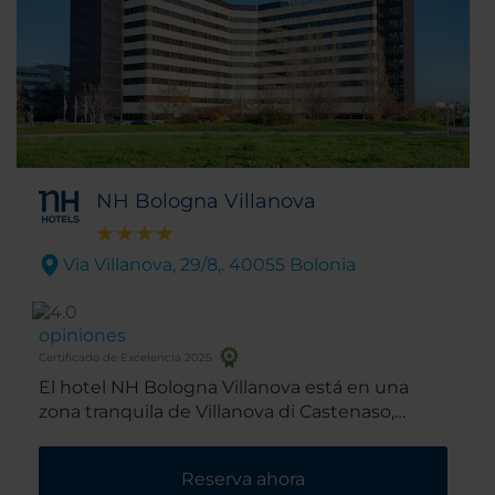
NH Bologna Villanova
Via Villanova, 29/8,. 40055 Bolonia
opiniones
Certificado de Excelencia 2025
El hotel NH Bologna Villanova está en una
zona tranquila de Villanova di Castenaso,
rodeado de campo. Como se encuentra cerca
de la autovía, es adecuado para viajes de
Reserva ahora
negocios y está bien comunicado con el