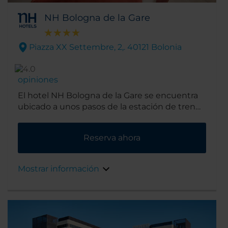
NH Bologna de la Gare
Piazza XX Settembre, 2,. 40121 Bolonia
opiniones
El hotel NH Bologna de la Gare se encuentra
ubicado a unos pasos de la estación de tren
de Bolonia, en pleno corazón de la ciudad.
Estamos cerca de las mejores tiendas y
Reserva ahora
restaurantes, y también de los lugares de
mayor interés turístico, como la Piazza
Maggiore y San Petronio. Además, centros de
Mostrar información
negocios como el Recinto Ferial de Bolonia
también están próximos.