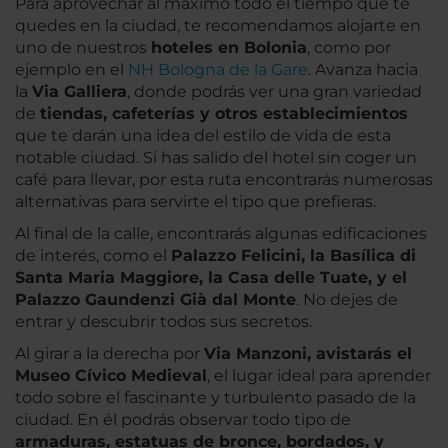
Para aprovechar al máximo todo el tiempo que te
quedes en la ciudad, te recomendamos alojarte en
uno de nuestros
hoteles en Bolonia
, como por
ejemplo en el
NH Bologna de la Gare
. Avanza hacia
la
Via Galliera
, donde podrás ver una gran variedad
de
tiendas, cafeterías y otros establecimientos
que te darán una idea del estilo de vida de esta
notable ciudad. Si has salido del hotel sin coger un
café para llevar, por esta ruta encontrarás numerosas
alternativas para servirte el tipo que prefieras.
Al final de la calle, encontrarás algunas edificaciones
de interés, como el
Palazzo Felicini, la Basílica di
Santa Maria Maggiore, la Casa delle Tuate, y el
Palazzo Gaundenzi Già dal Monte
. No dejes de
entrar y descubrir todos sus secretos.
Al girar a la derecha por
Via Manzoni, avistarás el
Museo Cívico Medieval
, el lugar ideal para aprender
todo sobre el fascinante y turbulento pasado de la
ciudad. En él podrás observar todo tipo de
armaduras, estatuas de bronce, bordados, y