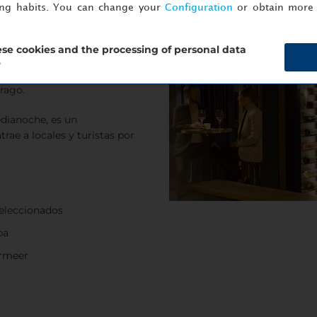
ing habits. You can change your
Configuration
or obtain more 
de la mejor selección de
se cookies and the processing of personal data
nkamer ofrece el escenario
?
 de boca, tomar algo con
rago.
edianoche, es un
ae a locales y turistas por
eleccionados
pa
ermeer