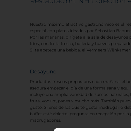
Restauración: NH Collection
Nuestro máximo atractivo gastronómico es el rest
especial con platos ideados por Sebastian Baquer
Por las mañanas, dirígete a la sala de desayunos 
fríos, con fruta fresca, bollería y huevos preparado
Si te apetece una bebida, el Vermeers Wijnkamer 
Desayuno
Productos frescos preparados cada mañana, el buf
asegura empezar el día de una forma sana y equil
incluye una amplia variedad de zumos naturales, b
fruta, yogurt, panes y mucho más. También puedes
gusto. Si eres de los que te gusta madrugar o de
buffet esté abierto, pregunta en recepción por la
madrugadores.