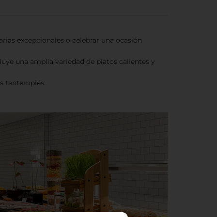
rias excepcionales o celebrar una ocasión
luye una amplia variedad de platos calientes y
os tentempiés.