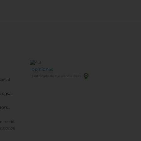
opiniones
Certificado de Excelencia 2025
ar al
 casa.
ción
ores
imarce16.
/03/2025