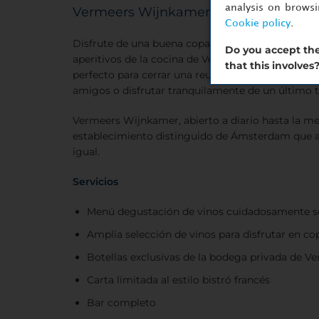
analysis on brows
Vermeers Wijnkamer
Cookie policy
.
Disfrute de una buena copa de vino acompañada 
Do you accept the
aperitivos de la cocina de Vermeer. Vermeers Wij
that this involves
perfecto para cerrar una reunión con buen sabor
amigos o disfrutar tranquilamente de un último t
Vermeers Wijnkamer, abierto a diario hasta la m
establecimiento distinguido de Ámsterdam que atr
igual.
Servicios
Menú degustación de vinos cuidadosamente s
Amplia selección de vinos para disfrutar en co
Botellas exclusivas de la bodega privada de V
Carta limitada al estilo bistró francés
Bar completo