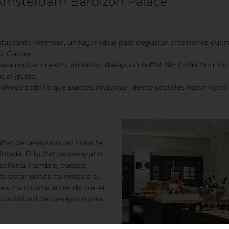
 Amsterdam Barbizon Palace
aurante Vermeer, un lugar ideal para degustar creaciones culina
o Garces.
para probar nuestro exclusivo desayuno buffet NH Collection: inc
s al gusto.
ofrece todo lo que puedas imaginar, desde cócteles hasta liger
fet de desayuno del hotel te
ibrada. El buffet de desayuno
ollería, fiambre, quesos,
 pedir platos calientes a tu
bes marcharte antes de que el
 posibilidad del desayuno para