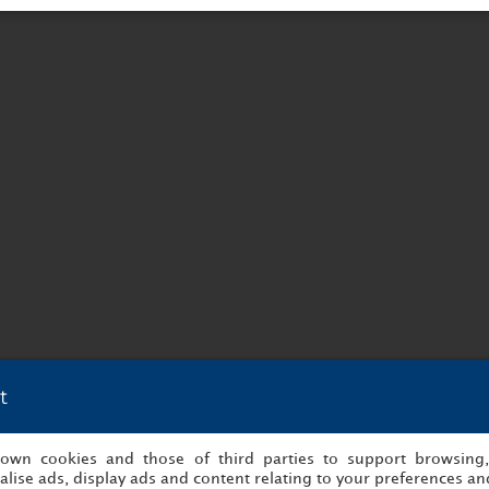
t
s own cookies and those of third parties to support browsing
lise ads, display ads and content relating to your preferences and