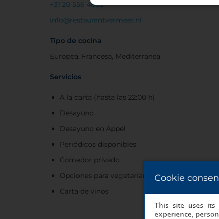
+31 20 556 4885
info@restaurantvermeer.nl
Tipo de cocina
Europea, Francesa, Mediterránea
Servicios
A la carta (hasta las 22:00 h)
Desayuno
Desayuno en Appel
Periódicos disponibles
Comedor privado
Opciones para vegetarianos
Cookie consen
Carta de vinos
This site uses it
experience, persona