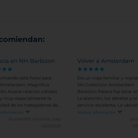
ecomiendan:
ncia en NH Barbizon
Volver a Amsterdam
omiendo este hotel para
Era un viaje familiar y regres
r Amsterdam. Magnífica
NH Collection Amsterdam
ión, buena relación calidad
Barbizon Palace fue estar en
 y muy especialmente la
La atención, los detalles y el
idad de los trabajadores del
servicio excelente. La ubica
 siempre con una sonrisa.
inmejorable. Una de las mej
 información
Mostrar información
opciones en Amsterdam.
Ricardo1973.
Florencia, Italia
silv
26/01/2026
29