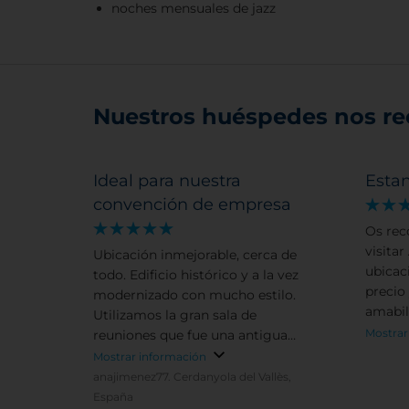
noches mensuales de jazz
Nuestros huéspedes nos r
Ideal para nuestra
Esta
convención de empresa
Os rec
visita
Ubicación inmejorable, cerca de
ubicac
todo. Edificio histórico y a la vez
precio
modernizado con mucho estilo.
amabil
Utilizamos la gran sala de
hotel,
Mostrar
reuniones que fue una antigua
iglesia, ¡impresionante! Servicios
Mostrar información
inmejorables. Personal encantador.
anajimenez77.
Cerdanyola del Vallès,
España