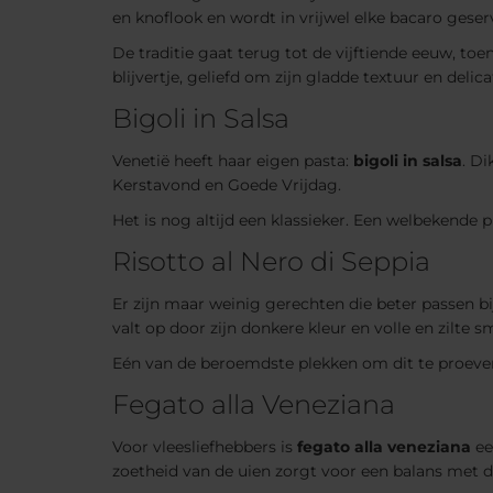
en knoflook en wordt in vrijwel elke bacaro geser
De traditie gaat terug tot de vijftiende eeuw, 
blijvertje, geliefd om zijn gladde textuur en delic
Bigoli in Salsa
Venetië heeft haar eigen pasta:
bigoli in salsa
. D
Kerstavond en Goede Vrijdag.
Het is nog altijd een klassieker. Een welbekende 
Risotto al Nero di Seppia
Er zijn maar weinig gerechten die beter passen b
valt op door zijn donkere kleur en volle en zilte s
Eén van de beroemdste plekken om dit te proeve
Fegato alla Veneziana
Voor vleesliefhebbers is
fegato alla veneziana
ee
zoetheid van de uien zorgt voor een balans met de