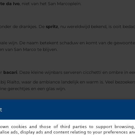
te da Ivo
, niet van het San Marcoplein.
zonder de drankjes. De
spritz
, nu wereldwijd bekend, is ooit bedac
lokale wijn. De naam betekent schaduw en komt van de gewoonte 
n van San Marco te blijven.
ar
bacari
. Deze kleine wijnbars serveren cicchetti en ombre in ee
htbij Rialto, waar de ambiance landelijk en warm is. Veel bezoek
ine gerechtjes en een glas wijn.
t
netië
s own cookies and those of third parties to support browsing
lise ads, display ads and content relating to your preferences and