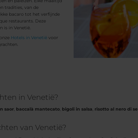
ten en paleizen. Elke maaltijd
n tradities, van de
ukke bacaro tot het verfijnde
ique restaurants. Deze
 is in Venetië.
 onze
Hotels in Venetië
voor
grachten.
chten in Venetië?
in saor
,
baccalà mantecato
,
bigoli in salsa
,
risotto al nero di s
chten van Venetië?