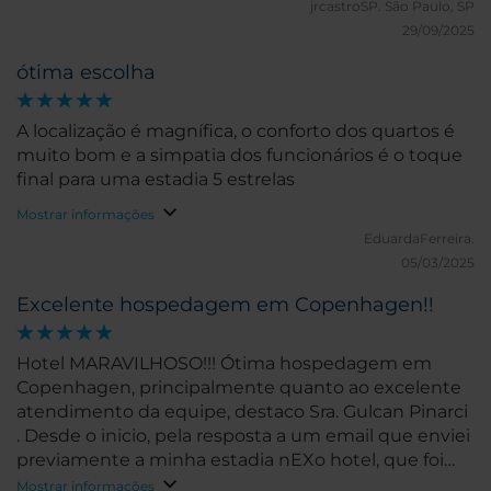
jrcastroSP.
São Paulo, SP
29/09/2025
ótima escolha
A localização é magnífica, o conforto dos quartos é
muito bom e a simpatia dos funcionários é o toque
final para uma estadia 5 estrelas
Mostrar informações
EduardaFerreira.
05/03/2025
Excelente hospedagem em Copenhagen!!
Hotel MARAVILHOSO!!! Ótima hospedagem em
Copenhagen, principalmente quanto ao excelente
atendimento da equipe, destaco Sra. Gulcan Pinarci
. Desde o inicio, pela resposta a um email que enviei
previamente a minha estadia nEXo hotel, que foi
prontamente atendido pela Gulcan Pinarci, que
Mostrar informações