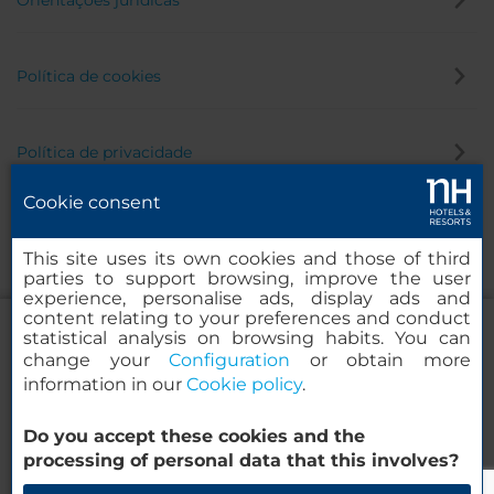
Política de cookies
Política de privacidade
Cookie consent
Canal de denúncia
This site uses its own cookies and those of third
parties to support browsing, improve the user
experience, personalise ads, display ads and
content relating to your preferences and conduct
statistical analysis on browsing habits. You can
change your
Configuration
or obtain more
information in our
Cookie policy
.
Porta Rossa Hotel Firenze Colbert
Collection
Do you accept these cookies and the
© 2000-2026 MINOR HOTELS EUROPE & AMERICAS Santa Engracia
processing of personal data that this involves?
120. 28003 Madrid, Espanha