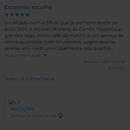
Excelente escolha
Localizado num edificio que já era hotel desde os
anos 1300, é incrivel. Proximo ao Centro Historico e
grandes lojas, otimo café da manhã e um serviço de
otima qualidade tudo limpissimo, sugiro apenas
janelas anti-ruido, principalmente nos quartos
proximos ao restaurante 'Slowly'.
Mostrar informações
Avafonso.
São Paulo, SP
18/09/2013
Todos os comentários
avaliações
Certificado de Excelência 2025