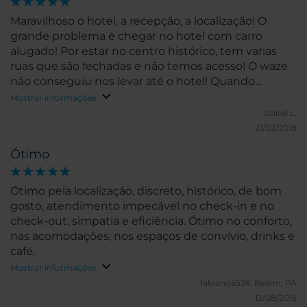
Maravilhoso o hotel, a recepção, a localização! O
grande problema é chegar no hotel com carro
alugado! Por estar no centro histórico, tem varias
ruas que são fechadas e não temos acesso! O waze
não conseguiu nos levar até o hotel! Quando
começamos andar a pé na região percebemos a
Mostrar informações
maravilhosa localização!
Izabel L.
21/02/2018
Ótimo
Ótimo pela localização, discreto, histórico, de bom
gosto, atendimento impecável no check-in e no
check-out, simpatia e eficiência. Ótimo no conforto,
nas acomodações, nos espaços de convívio, drinks e
café.
Mostrar informações
fabianoa536.
Belém, PA
12/08/2015